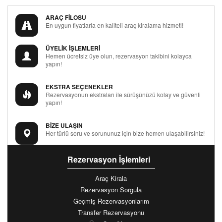
ARAÇ FİLOSU
En uygun fiyatlarla en kaliteli araç kiralama hizmeti!
ÜYELİK İŞLEMLERİ
Hemen ücretsiz üye olun, rezervasyon takibini kolayca
yapın!
EKSTRA SEÇENEKLER
Rezervasyonun ekstraları ile sürüşünüzü kolay ve güvenli
yapın!
BİZE ULAŞIN
Her türlü soru ve sorununuz için bize hemen ulaşabilirsiniz!
Rezervasyon İşlemleri
Araç Kirala
Rezervasyon Sorgula
Geçmiş Rezervasyonlarım
Transfer Rezervasyonu